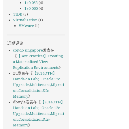
1z0-053
(4)
1z0-060
(4)
TIDB
(3)
Virtualization
(1)
VMware
(1)
近期评论
condo singapore
发表在
《
【Best Practices】Creating
a Materialized View
Replication Environments
》
xu
发表在《
【2014OTN】
Hands-on Lab：Oracle 12c
Upgrade,Multitenant,Migrati
on,Consolidation&In-
Memory
》
dbstyle
发表在《
【2014OTN】
Hands-on Lab：Oracle 12c
Upgrade,Multitenant,Migrati
on,Consolidation&In-
Memory
》