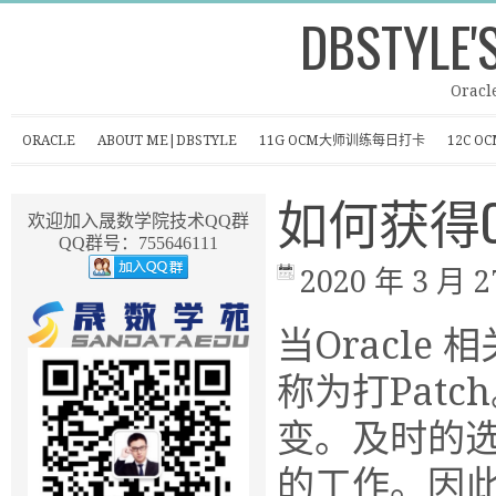
DBSTYLE'
Oracl
ORACLE
ABOUT ME|DBSTYLE
11G OCM大师训练每日打卡
12C 
如何获得Or
欢迎加入晟数学院技术QQ群
QQ群号：755646111
2020 年 3 月 2
当Oracl
称为打Pat
变。及时的选
的工作。因此