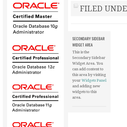
FILED UNDE
SECONDARY SIDEBAR
WIDGET AREA
This is the
Secondary Sidebar
Widget Area. You
can add content to
this area by visiting
your
Widgets Panel
and adding new
widgets to this
area.