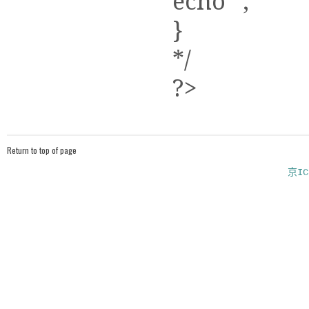
function Pr
echo '';
print_r($aAr
echo '';
}
*/
?>
Return to top of page
京IC