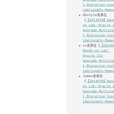
Upgrade,Multite
t,Migration,Con
idation&In-Memo
dbstyle
发表在
《
【2014OTN】Han
on Lab：Oracle 
Upgrade,Multite
t,Migration,Con
idation&In-Memo
dbstyle
发表在
《
【2014OTN】Han
on Lab：Oracle 
Upgrade,Multite
t,Migration,Con
idation&In-Memo
xu
发表在《
【2014O
Hands-on Lab：
Oracle 12c
Upgrade,Multite
t,Migration,Con
idation&In-Memo
James
发表在