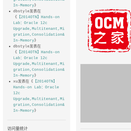
In-Memory
》
dbstyle
发表在
《
【2014OTN】Hands-on
Lab：Oracle 12c
Upgrade,Multitenant,Mi
gration,Consolidation&
In-Memory
》
dbstyle
发表在
《
【2014OTN】Hands-on
Lab：Oracle 12c
Upgrade,Multitenant,Mi
gration,Consolidation&
In-Memory
》
xu
发表在《
【2014OTN】
Hands-on Lab：Oracle
12c
Upgrade,Multitenant,Mi
gration,Consolidation&
In-Memory
》
访问量统计