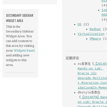
Sybase
(1
Enmo Academy
(2
DBA
(2)
SECONDARY SIDEBAR
OCM
(13)
WIDGET AREA
OCP
(8)
This is the
1z
Secondary Sidebar
05
Widget Area. You
(4
can add content to
1z
this area by visiting
06
your
Widgets Panel
(4
and adding new
OS
(2)
widgets to this
Redhat
(2
area.
Virtualization
(
VMware
(1
近期评论
xu
发表在《
【2014O
Hands-on Lab：
Oracle 12c