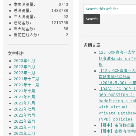
本页浏览量:
6743
总浏览量:
1433786
当天浏览量:
62
总访客数:
1213755
当天访客数:
58
当前在线人数:
2
文章归档
2023年七月
2022年四月
2022年三月
2021年十二月
近期文章
2021年十一月
2021年十月
12c OCM直考亚太
2021年九月
场考试Hands on全
2021年八月
析
2021年七月
【12c OCM直考亚
2021年六月
首场考试经验分享
2021年四月
（2016.5.30）－
2021年三月
【Q&A】12C OCP 1
2021年二月
060 QUESTION 2: