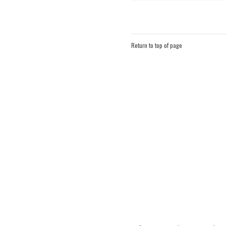
20
21
22
23
24
25
27
28
29
30
« 3月
Return to top of page