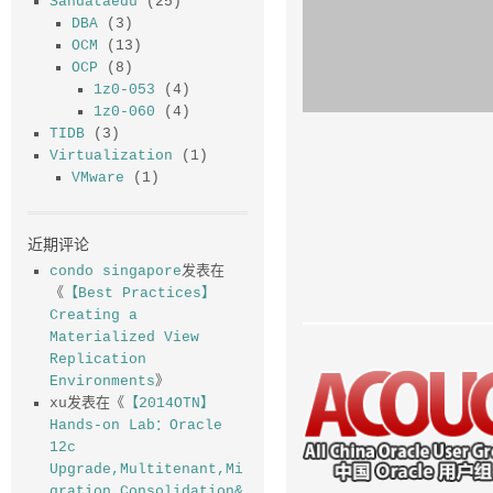
Sandataedu
(25)
DBA
(3)
OCM
(13)
OCP
(8)
1z0-053
(4)
1z0-060
(4)
TIDB
(3)
Virtualization
(1)
VMware
(1)
近期评论
condo singapore
发表在
《
【Best Practices】
Creating a
Materialized View
Replication
Environments
》
xu
发表在《
【2014OTN】
Hands-on Lab：Oracle
12c
Upgrade,Multitenant,Mi
gration,Consolidation&