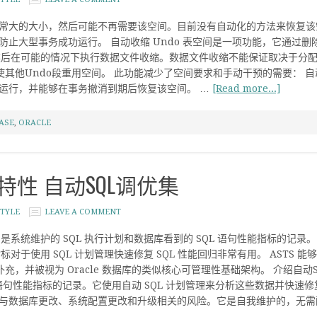
到非常大的大小，然后可能不再需要该空间。目前没有自动化的方法来恢复
止大型事务成功运行。 自动收缩 Undo 表空间是一项功能，它通过删
间，然后在可能的情况下执行数据文件收缩。数据文件收缩不能保证取决于分
以使其他Undo段重用空间。 此功能减少了空间要求和手动干预的需要： 
运行，并能够在事务撤消到期后恢复该空间。 …
[Read more...]
ASE
,
ORACLE
1c 新特性 自动SQL调优集
TYLE
LEAVE A COMMENT
STS) 是系统维护的 SQL 执行计划和数据库看到的 SQL 语句性能指标的
划和指标对于使用 SQL 计划管理快速修复 SQL 性能回归非常有用。 AST
补充，并被视为 Oracle 数据库的类似核心可管理性基础架构。 介绍自动SQL调
语句性能指标的记录。它使用自动 SQL 计划管理来分析这些数据并快速修复 S
数据库更改、系统配置更改和升级相关的风险。它是自我维护的，无需配置。