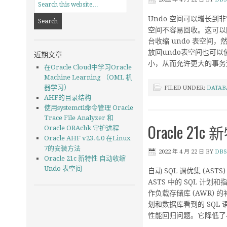
Undo 空间可以增长
空间不容易回收。这可以防
台收缩 undo 表空
放回undo表空间也可
近期文章
小，从而允许更大的事务
在Oracle Cloud中学习Oracle
Machine Learning （OML 机
器学习）
FILED UNDER:
DATAB
AHF的目录结构
使用systemctl命令管理 Oracle
Trace File Analyzer 和
Oracle 2
Oracle ORAchk 守护进程
Oracle AHF v23.4.0 在Linux
7的安装方法
2022 年 4 月 22 日
BY
DBS
Oracle 21c 新特性 自动收缩
Undo 表空间
自动 SQL 调优集 (A
ASTS 中的 SQL 计
作负载存储库 (AWR) 的
划和数据库看到的 SQL 
性能回归问题。它降低了与