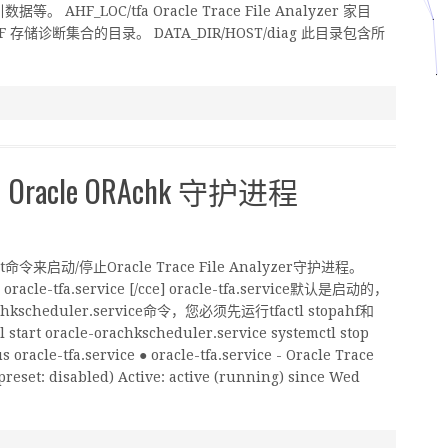
HF_LOC/tfa Oracle Trace File Analyzer 家目
 AHF 存储诊断集合的目录。 DATA_DIR/HOST/diag 此目录包含所
 和 Oracle ORAchk 守护进程
t命令来启动/停止Oracle Trace File Analyzer守护进程。
stop oracle-tfa.service [/cce] oracle-tfa.service默认是启动的，
chkscheduler.service命令，您必须先运行tfactl stopahf和
 start oracle-orachkscheduler.service systemctl stop
oracle-tfa.service ● oracle-tfa.service - Oracle Trace
preset: disabled) Active: active (running) since Wed