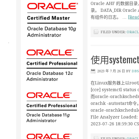
Oracle AHF 的数据目录
录。 DATA_DIR Orac
有组件的日志。 …
[Read
FILED UNDER:
ORACL
使用systemct
2023 年 7 月 26 日
BY
DBS
在Linux服务器上以root用
[cce] systemctl status
而oracle-orachksche
orachk -autostart命令。 
oracle-orachkscheduler
File Analyzer Loaded: 
2023-07-26 18:59:30 C
FILED UNDER:
ORACL