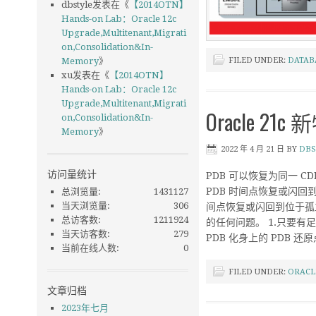
dbstyle
发表在《
【2014OTN】
Hands-on Lab：Oracle 12c
Upgrade,Multitenant,Migrati
on,Consolidation&In-
FILED UNDER:
DATAB
Memory
》
xu
发表在《
【2014OTN】
Hands-on Lab：Oracle 12c
Upgrade,Multitenant,Migrati
Oracle 
on,Consolidation&In-
Memory
》
2022 年 4 月 21 日
BY
DBS
访问量统计
PDB 可以恢复为同一 C
PDB 时间点恢复或闪回到
总浏览量:
1431127
当天浏览量:
306
间点恢复或闪回到位于孤
总访客数:
1211924
的任何问题。 1.只要有足
当天访客数:
279
PDB 化身上的 PDB
当前在线人数:
0
FILED UNDER:
ORACL
文章归档
2023年七月