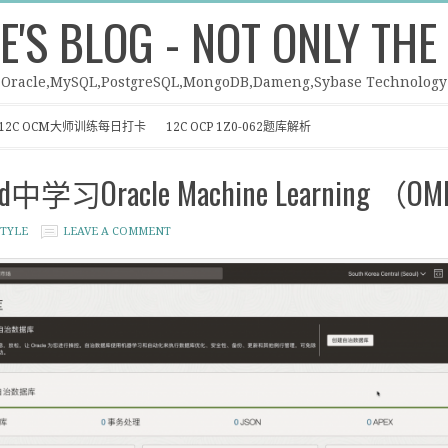
E'S BLOG - NOT ONLY THE
Oracle,MySQL,PostgreSQL,MongoDB,Dameng,Sybase Technology
12C OCM大师训练每日打卡
12C OCP 1Z0-062题库解析
oud中学习Oracle Machine Learning
TYLE
LEAVE A COMMENT