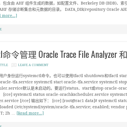
，包含由 AHF 组件生成的数据，如配置文件、Berkeley DB (BDB)、索引数据等。 A
le AHF 存储诊断集合和元数据的目录。 DATA_DIR/repository Oracle
 more...]
E
l命令管理 Oracle Trace File Analyzer
TYLE
LEAVE A COMMENT
户身份运行systemctl命令。也可以使用tfactl shutdown和tfactl star
 oracle-tfa.service systemctl start oracle-tfa.service systemctl 
duler.service默认是未启动的。要运行status、start或stop oracle-ora
[cce] systemctl status oracle-orachkscheduler.service systemctl
.service [/cce] 输出如下： [cce] [root@rac1 data]# systemctl status 
loaded (/etc/systemd/system/oracle-tfa.service; enabled; vendor 
ST; 2h …
[Read more...]
E