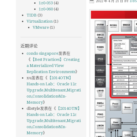
2022 年 4 月 21 日
BY
DBS
1z0-053
(4)
1z0-060
(4)
TIDB
(3)
Virtualization
(1)
VMware
(1)
近期评论
condo singapore
发表在
《
【Best Practices】Creating
a Materialized View
Replication Environments
》
xu
发表在《
【2014OTN】
Hands-on Lab：Oracle 12c
Upgrade,Multitenant,Migrati
on,Consolidation&In-
Memory
》
dbstyle
发表在《
【2014OTN】
Hands-on Lab：Oracle 12c
Upgrade,Multitenant,Migrati
on,Consolidation&In-
Memory
》