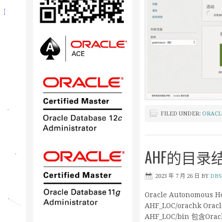
FILED UNDER:
ORACL
AHF的目录
2023 年 7 月 26 日
BY
DBS
Oracle Autonomou
AHF_LOC/orachk Or
AHF_LOC/bin 包含Ora