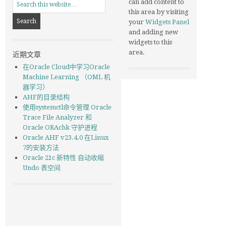
can add content to
this area by visiting
your
Widgets Panel
and adding new
widgets to this
area.
近期文章
在Oracle Cloud中学习Oracle
Machine Learning （OML 机
器学习）
AHF的目录结构
使用systemctl命令管理 Oracle
Trace File Analyzer 和
Oracle ORAchk 守护进程
Oracle AHF v23.4.0 在Linux
7的安装方法
Oracle 21c 新特性 自动收缩
Undo 表空间