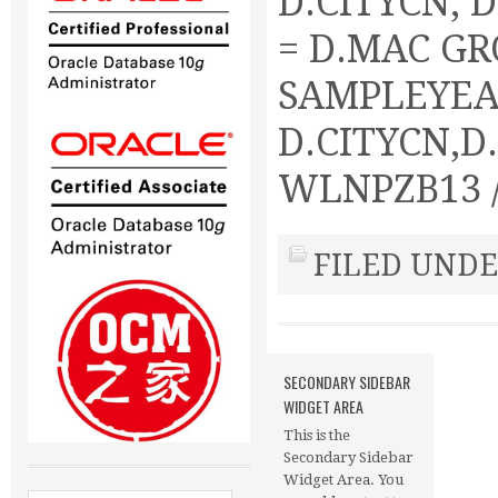
D.CITYCN, 
= D.MAC GR
SAMPLEYEA
D.CITYCN,D
WLNPZB13 
FILED UNDE
SECONDARY SIDEBAR
WIDGET AREA
This is the
Secondary Sidebar
Widget Area. You