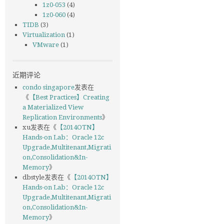
1z0-053
(4)
1z0-060
(4)
TIDB
(3)
Virtualization
(1)
VMware
(1)
近期评论
condo singapore
发表在
《
【Best Practices】Creating
a Materialized View
Replication Environments
》
xu
发表在《
【2014OTN】
Hands-on Lab：Oracle 12c
Upgrade,Multitenant,Migrati
on,Consolidation&In-
Memory
》
dbstyle
发表在《
【2014OTN】
Hands-on Lab：Oracle 12c
Upgrade,Multitenant,Migrati
on,Consolidation&In-
Memory
》