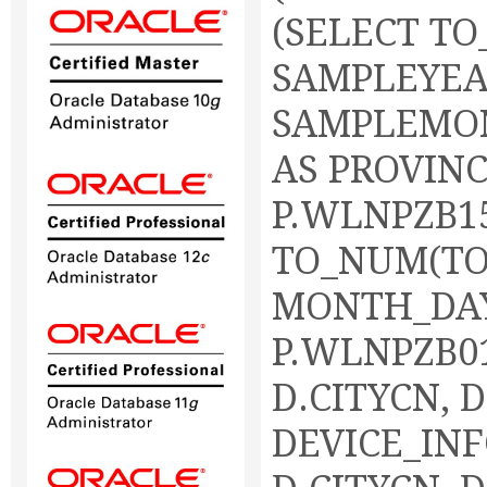
(SELECT TO
SAMPLEYEAR
SAMPLEMONT
AS PROVINC
P.WLNPZB15
TO_NUM(TO_
MONTH_DAY
P.WLNPZB01
D.CITYCN, 
DEVICE_INF