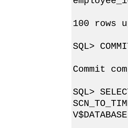
employee_i
100 rows u
SQL> COMMI
Commit com
SQL> SELEC
SCN_TO_TIM
V$DATABASE