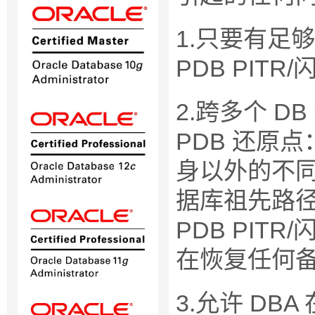
1.只要有足
PDB PIT
2.跨多个 D
PDB 还原
身以外的不
据库祖先路径
PDB PI
在恢复任何备
3.允许 DBA