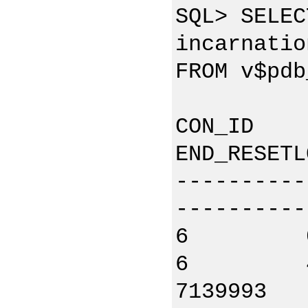
SQL> SELEC
incarnatio
FROM v$pdb
CON_ID I
END_RESETL
----------
----------
6 0 P
6 4 
7139993