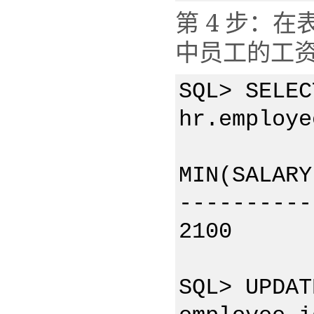
第 4 步：
中员工的工资
SQL> SELEC
hr.employe
MIN(SALARY
----------
2100 2
SQL> UPDAT