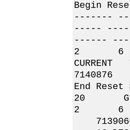
Begin Res
------- 
----- ---
------ ---
2 
CURRE
714087
End Rese
20 Guid:
2 6
7139