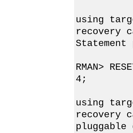
using targ
recovery c
Statement 
RMAN> RESE
4;
using targ
recovery c
pluggable 