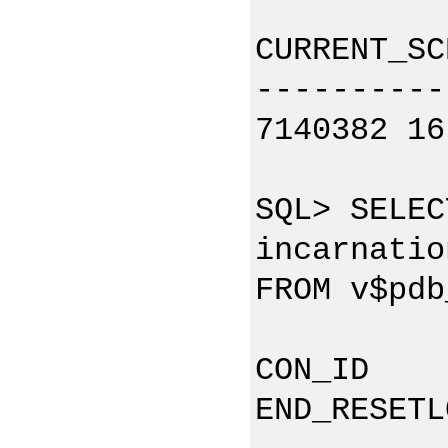
CURRENT_SC
----------
7140382 16
SQL> SELEC
incarnatio
FROM v$pdb
CON_ID I
END_RESETL