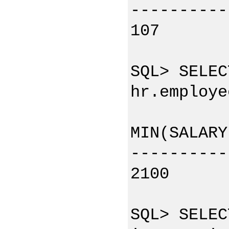
----------
107
SQL> SELEC
hr.employe
MIN(SALARY
----------
2100 2
SQL> SELEC