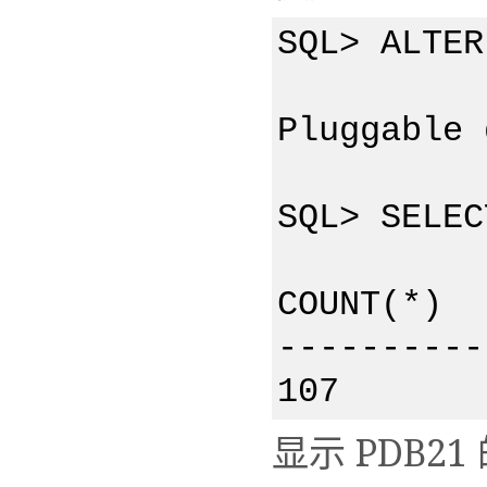
SQL> ALTER
Pluggable 
SQL> SELEC
COUNT(*)
----------
107
显示 PDB2