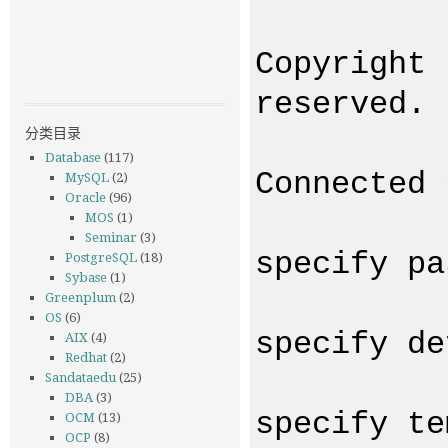
Copyright 
reserved.
分类目录
Database
(117)
Connected 
MySQL
(2)
Oracle
(96)
MOS
(1)
Seminar
(3)
specify pa
PostgreSQL
(18)
Sybase
(1)
Greenplum
(2)
OS
(6)
specify de
AIX
(4)
Redhat
(2)
Sandataedu
(25)
DBA
(3)
specify te
OCM
(13)
OCP
(8)