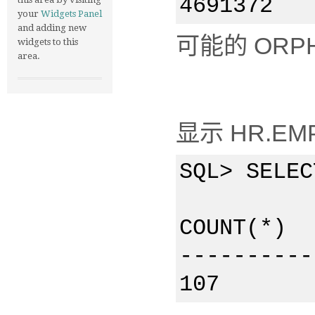
4691372
your
Widgets Panel
and adding new
可能的 ORP
widgets to this
area.
显示 HR.E
SQL> SELEC
COUNT(*)
----------
107