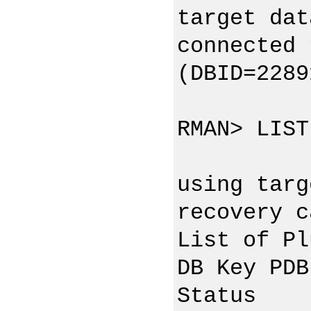
target dat
connected 
(DBID=2289
RMAN> LIST
using targ
recovery c
List of Pl
DB Key PD
Stat