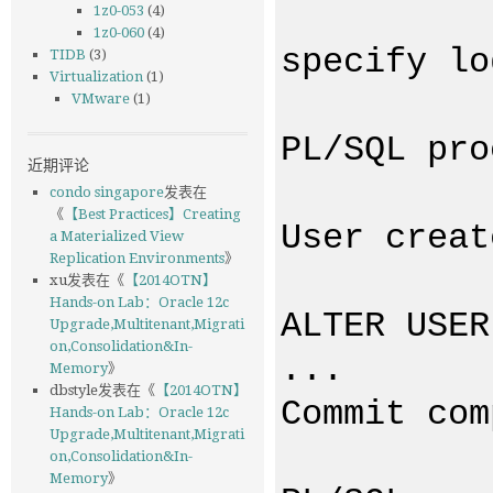
1z0-053
(4)
1z0-060
(4)
specify lo
TIDB
(3)
Virtualization
(1)
VMware
(1)
PL/SQL pro
近期评论
condo singapore
发表在
《
【Best Practices】Creating
User creat
a Materialized View
Replication Environments
》
xu
发表在《
【2014OTN】
Hands-on Lab：Oracle 12c
ALTER USER
Upgrade,Multitenant,Migrati
on,Consolidation&In-
...
Memory
》
dbstyle
发表在《
【2014OTN】
Commit com
Hands-on Lab：Oracle 12c
Upgrade,Multitenant,Migrati
on,Consolidation&In-
Memory
》