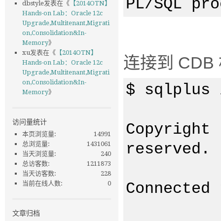
PL/SQL pro
dbstyle
发表在《
【2014OTN】
Hands-on Lab：Oracle 12c
Upgrade,Multitenant,Migrati
on,Consolidation&In-
Memory
》
xu
发表在《
【2014OTN】
连接到 CD
Hands-on Lab：Oracle 12c
Upgrade,Multitenant,Migrati
on,Consolidation&In-
$ sqlplus 
Memory
》
访问量统计
Copyright 
本页浏览量:
14991
总浏览量:
1431061
reserved.
当天浏览量:
240
总访客数:
1211873
当天访客数:
228
当前在线人数:
0
Connected 
文章归档