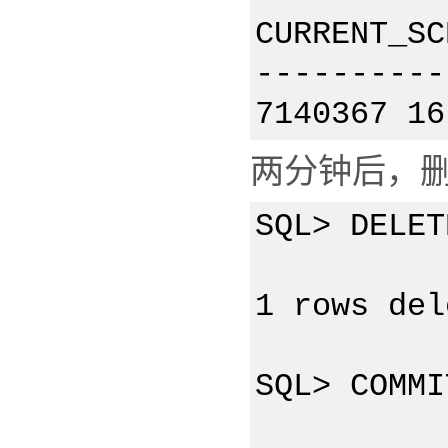
CURRENT_SC
----------
7140367 16
两分钟后，删
SQL> DELET
1 rows del
SQL> COMMI