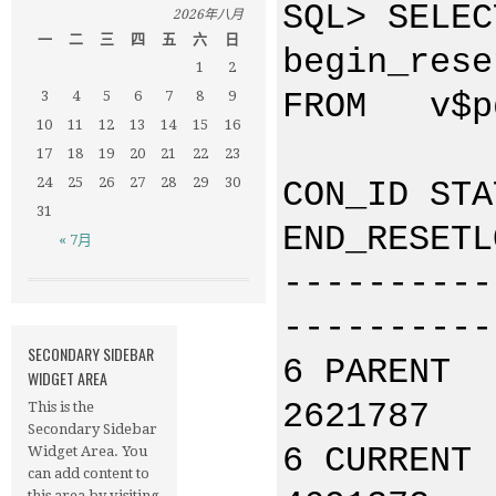
SQL> SELEC
2026年八月
一
二
三
四
五
六
日
begin_rese
1
2
FROM v$pd
3
4
5
6
7
8
9
10
11
12
13
14
15
16
17
18
19
20
21
22
23
24
25
26
27
28
29
30
CON_ID S
31
END_RESETL
« 7月
----------
----------
SECONDARY SIDEBAR
6 P
WIDGET AREA
2621787
This is the
Secondary Sidebar
6 C
Widget Area. You
can add content to
this area by visiting