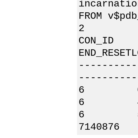
incarnatio
FROM v$pdb
2
CON_ID I
END_RESETL
----------
----------
6 0 P
6 4 O
6 5 
7140876