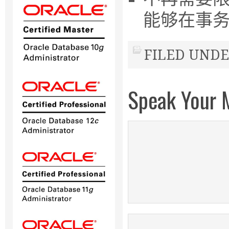
能够在事
FILED UNDE
Speak Your 