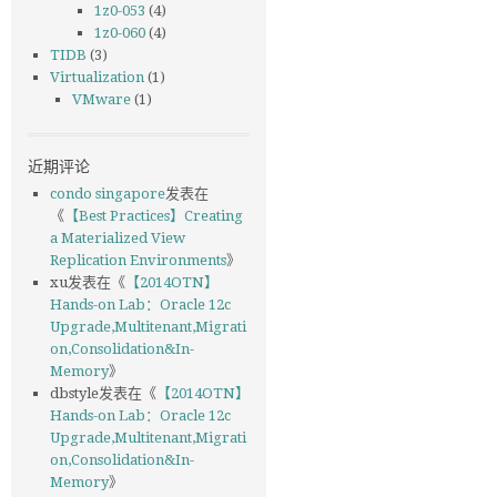
1z0-053
(4)
1z0-060
(4)
TIDB
(3)
Virtualization
(1)
VMware
(1)
近期评论
condo singapore
发表在
《
【Best Practices】Creating
a Materialized View
Replication Environments
》
xu
发表在《
【2014OTN】
Hands-on Lab：Oracle 12c
Upgrade,Multitenant,Migrati
on,Consolidation&In-
Memory
》
dbstyle
发表在《
【2014OTN】
Hands-on Lab：Oracle 12c
Upgrade,Multitenant,Migrati
on,Consolidation&In-
Memory
》