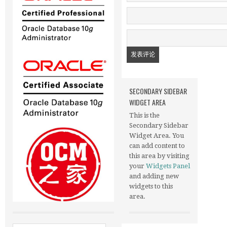
SECONDARY SIDEBAR
WIDGET AREA
This is the
Secondary Sidebar
Widget Area. You
can add content to
this area by visiting
your
Widgets Panel
and adding new
widgets to this
area.