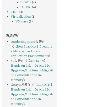
1z0-053
(4)
1z0-060
(4)
TIDB
(3)
Virtualization
(1)
VMware
(1)
近期评论
condo singapore
发表在
《
【Best Practices】Creating
a Materialized View
Replication Environments
》
xu
发表在《
【2014OTN】
Hands-on Lab：Oracle 12c
Upgrade,Multitenant,Migrati
on,Consolidation&In-
Memory
》
dbstyle
发表在《
【2014OTN】
Hands-on Lab：Oracle 12c
Upgrade,Multitenant,Migrati
on,Consolidation&In-
Memory
》