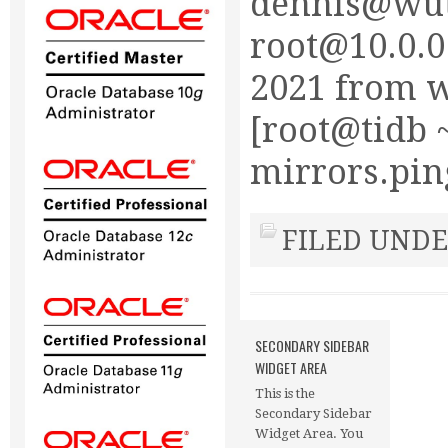
dennis@wut
root@10.0.0.
2021 from w
[root@tidb ~]
mirrors.pin
FILED UNDE
SECONDARY SIDEBAR
WIDGET AREA
This is the
Secondary Sidebar
Widget Area. You