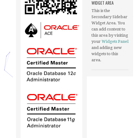
WIDGET AREA
This is the
Secondary Sidebar
Widget Area. You
can add content to
this area by visiting
your
Widgets Panel
and adding new
widgets to this
area.