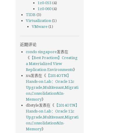
1z0-053
(4)
1z0-060
(4)
TIDB
(3)
Virtualization
(1)
VMware
(1)
近期评论
condo singapore
发表在
《
【Best Practices】Creating
a Materialized View
Replication Environments
》
xu
发表在《
【2014OTN】
Hands-on Lab：Oracle 12c
Upgrade,Multitenant,Migrati
on,Consolidation&In-
Memory
》
dbstyle
发表在《
【2014OTN】
Hands-on Lab：Oracle 12c
Upgrade,Multitenant,Migrati
on,Consolidation&In-
Memory
》