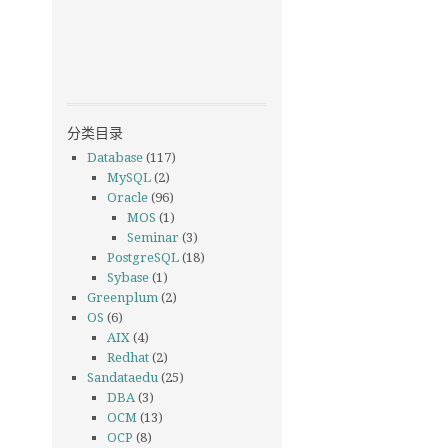
分类目录
Database
(117)
MySQL
(2)
Oracle
(96)
MOS
(1)
Seminar
(3)
PostgreSQL
(18)
Sybase
(1)
Greenplum
(2)
OS
(6)
AIX
(4)
Redhat
(2)
Sandataedu
(25)
DBA
(3)
OCM
(13)
OCP
(8)