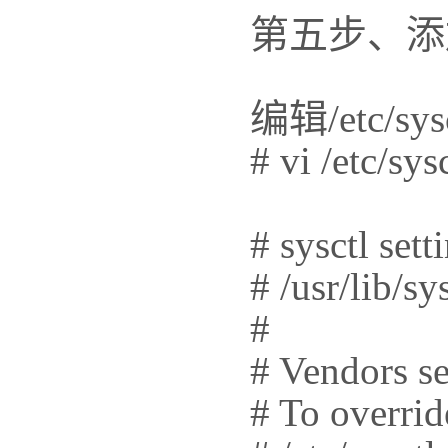
第五步、添
编辑/etc/s
# vi /etc/sys
# sysctl sett
# /usr/lib/sys
#
# Vendors set
# To overrid