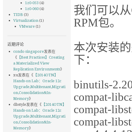
1z0-053
(4)
我们可以从
1z0-060
(4)
TIDB
(3)
RPM包。
Virtualization
(1)
VMware
(1)
近期评论
本次安装的是O
condo singapore
发表在
下：
《
【Best Practices】Creating
a Materialized View
Replication Environments
》
xu
发表在《
【2014OTN】
binutils-2.2
Hands-on Lab：Oracle 12c
Upgrade,Multitenant,Migrati
compat-libc
on,Consolidation&In-
Memory
》
dbstyle
发表在《
【2014OTN】
compat-libs
Hands-on Lab：Oracle 12c
Upgrade,Multitenant,Migrati
compat-libs
on,Consolidation&In-
Memory
》