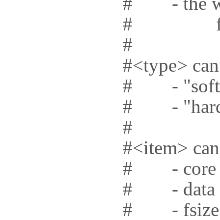
# - the wil
# for ma
#
#<type> can 
# - "soft" f
# - "hard" 
#
#<item> can 
# - core - l
# - data -
# - fsize 