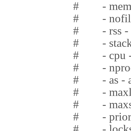
# - memloc
# - nofile 
# - rss - m
# - stack -
# - cpu -
# - nproc 
# - as - ad
# - maxlogi
# - maxsysl
# - priority
# - locks -