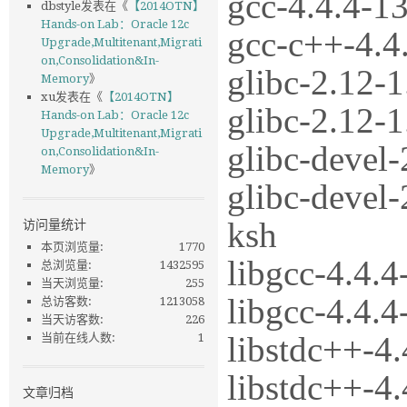
gcc-4.4.4-1
dbstyle
发表在《
【2014OTN】
Hands-on Lab：Oracle 12c
gcc-c++-4.4
Upgrade,Multitenant,Migrati
on,Consolidation&In-
glibc-2.12-1
Memory
》
xu
发表在《
【2014OTN】
glibc-2.12-1
Hands-on Lab：Oracle 12c
Upgrade,Multitenant,Migrati
glibc-devel-
on,Consolidation&In-
Memory
》
glibc-devel-
访问量统计
ksh
本页浏览量:
1770
libgcc-4.4.4
总浏览量:
1432595
当天浏览量:
255
libgcc-4.4.4
总访客数:
1213058
当天访客数:
226
libstdc++-4.
当前在线人数:
1
libstdc++-4.
文章归档