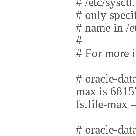
# /etc/sysctl
# only specif
# name in /e
#
# For more i
# oracle-data
max is 681
fs.file-max
# oracle-dat