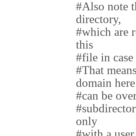
#Also note th
directory,
#which are r
this
#file in cas
#That means 
domain here
#can be over
#subdirector
only
#with a user 