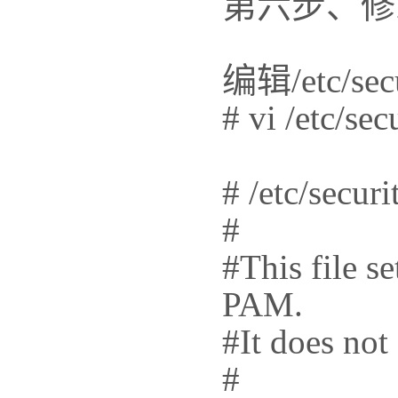
第六步、修
编辑/etc/s
# vi /etc/sec
# /etc/securi
#
#This file se
PAM.
#It does not 
#