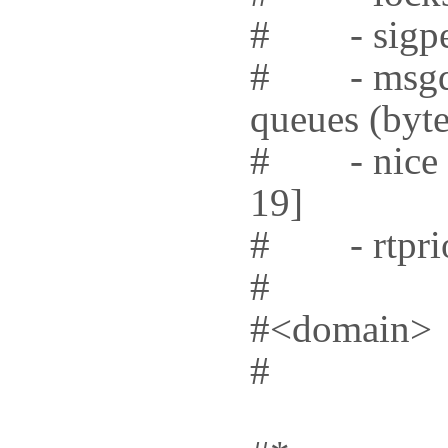
# - sigpend
# - msgque
queues (byte
# - nice - m
19]
# - rtprio 
#
#<domain
#