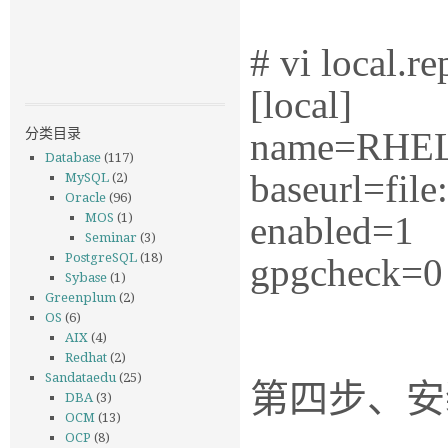
# vi local.re
[local]
分类目录
name=RHEL
Database
(117)
baseurl=file
MySQL
(2)
Oracle
(96)
enabled=1
MOS
(1)
Seminar
(3)
PostgreSQL
(18)
gpgcheck=0
Sybase
(1)
Greenplum
(2)
OS
(6)
AIX
(4)
Redhat
(2)
Sandataedu
(25)
第四步、安
DBA
(3)
OCM
(13)
OCP
(8)