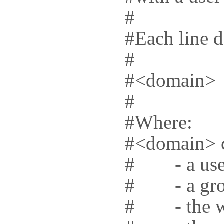
#
#Each line de
#
#<domain>
#
#Where:
#<domain> c
# - a use
# - a grou
# - the wil