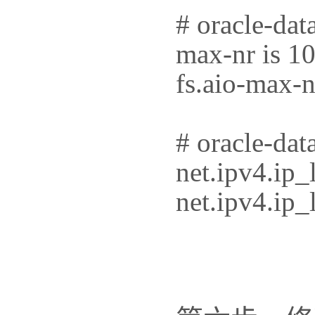
# oracle-dat
max-nr is 1
fs.aio-max-
# oracle-dat
net.ipv4.ip_
net.ipv4.ip