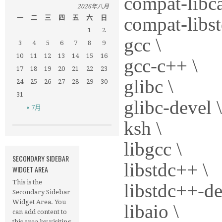
compat-libc
2026年八月
compat-libs
一
二
三
四
五
六
日
1
2
gcc \
3
4
5
6
7
8
9
10
11
12
13
14
15
16
gcc-c++ \
17
18
19
20
21
22
23
glibc \
24
25
26
27
28
29
30
31
glibc-devel \
« 7月
ksh \
libgcc \
SECONDARY SIDEBAR
libstdc++ \
WIDGET AREA
This is the
libstdc++-de
Secondary Sidebar
Widget Area. You
libaio \
can add content to
this area by visiting