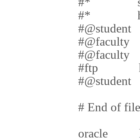
#* so
#* ha
#@stude
#@facul
#@facul
#ftp h
#@stude
# End of fil
oracle 