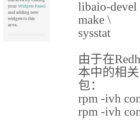
libaio-devel 
your
Widgets Panel
and adding new
make \
widgets to this
area.
sysstat
由于在Red
本中的相关
包：
rpm -ivh co
rpm -ivh co