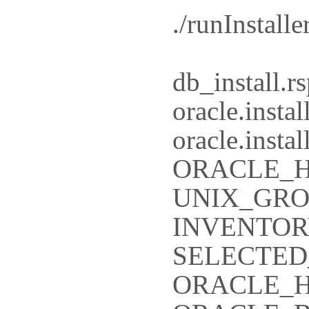
./runInstalle
db_insta
oracle.insta
oracle.ins
ORACLE_HO
UNIX_GROU
INVENTORY_
SELECTED
ORACLE_HOM