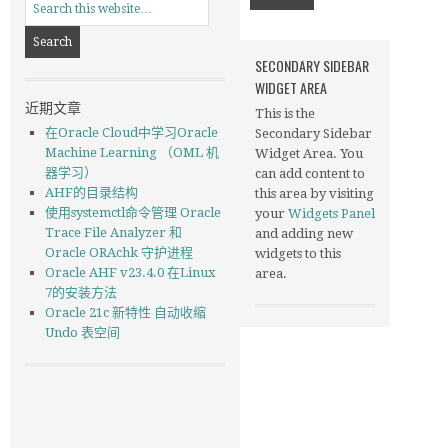
SECONDARY SIDEBAR
WIDGET AREA
近期文章
This is the
在Oracle Cloud中学习Oracle
Secondary Sidebar
Machine Learning （OML 机
Widget Area. You
器学习）
can add content to
AHF的目录结构
this area by visiting
使用systemctl命令管理 Oracle
your
Widgets Panel
Trace File Analyzer 和
and adding new
Oracle ORAchk 守护进程
widgets to this
Oracle AHF v23.4.0 在Linux
area.
7的安装方法
Oracle 21c 新特性 自动收缩
Undo 表空间