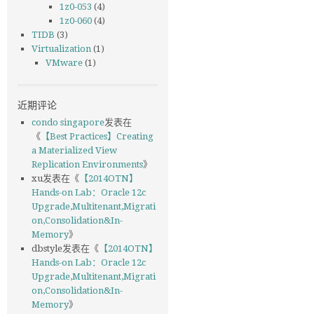
1z0-053
(4)
1z0-060
(4)
TIDB
(3)
Virtualization
(1)
VMware
(1)
近期评论
condo singapore
发表在
《
【Best Practices】Creating
a Materialized View
Replication Environments
》
xu
发表在《
【2014OTN】
Hands-on Lab：Oracle 12c
Upgrade,Multitenant,Migrati
on,Consolidation&In-
Memory
》
dbstyle
发表在《
【2014OTN】
Hands-on Lab：Oracle 12c
Upgrade,Multitenant,Migrati
on,Consolidation&In-
Memory
》