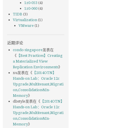
1z0-053
(4)
1z0-060
(4)
TIDB
(3)
Virtualization
(1)
VMware
(1)
近期评论
condo singapore
发表在
《
【Best Practices】Creating
a Materialized View
Replication Environments
》
xu
发表在《
【2014OTN】
Hands-on Lab：Oracle 12c
Upgrade,Multitenant,Migrati
on,Consolidation&In-
Memory
》
dbstyle
发表在《
【2014OTN】
Hands-on Lab：Oracle 12c
Upgrade,Multitenant,Migrati
on,Consolidation&In-
Memory
》