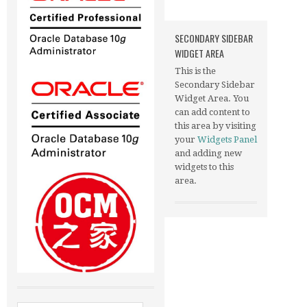
SECONDARY SIDEBAR
WIDGET AREA
This is the
Secondary Sidebar
Widget Area. You
can add content to
this area by visiting
your
Widgets Panel
and adding new
widgets to this
area.