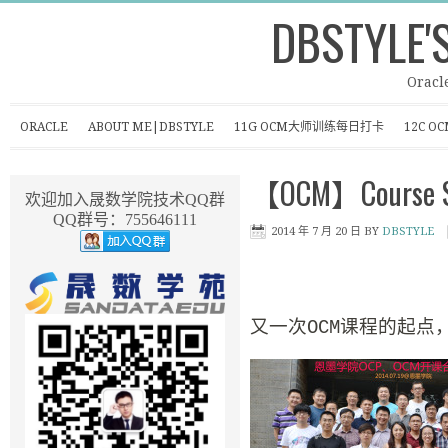
DBSTYLE'
Oracl
ORACLE
ABOUT ME|DBSTYLE
11G OCM大师训练每日打卡
12C 
【OCM】Course So
欢迎加入晟数学院技术QQ群
QQ群号：755646111
2014 年 7 月 20 日
BY
DBSTYLE
又一次OCM课程的起