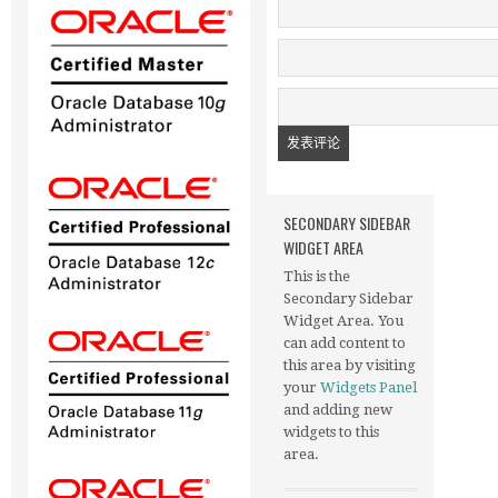
SECONDARY SIDEBAR
WIDGET AREA
This is the
Secondary Sidebar
Widget Area. You
can add content to
this area by visiting
your
Widgets Panel
and adding new
widgets to this
area.