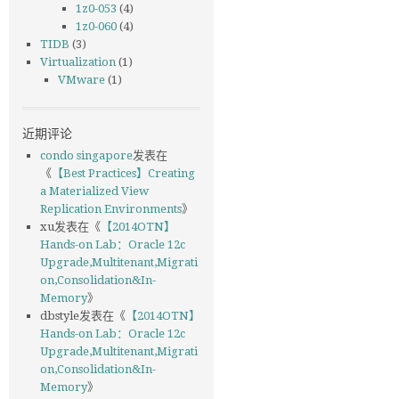
1z0-053
(4)
1z0-060
(4)
TIDB
(3)
Virtualization
(1)
VMware
(1)
近期评论
condo singapore
发表在
《
【Best Practices】Creating
a Materialized View
Replication Environments
》
xu
发表在《
【2014OTN】
Hands-on Lab：Oracle 12c
Upgrade,Multitenant,Migrati
on,Consolidation&In-
Memory
》
dbstyle
发表在《
【2014OTN】
Hands-on Lab：Oracle 12c
Upgrade,Multitenant,Migrati
on,Consolidation&In-
Memory
》