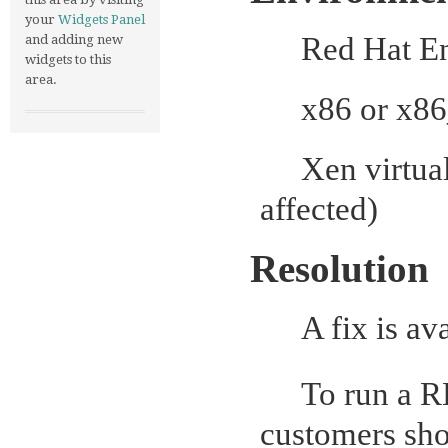
your
Widgets Panel
·
Red Hat En
and adding new
widgets to this
area.
·
x86 or x86
·
Xen virtua
affected)
Resolution
·
A fix is av
·
To run a R
customers shou