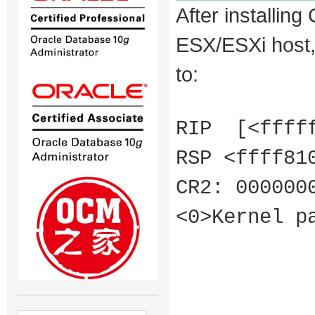
After installi
ESX/ESXi host, 
to:
RIP [<fffff
RSP <ffff81
CR2: 000000
<0>Kernel p