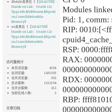
dbstyle
发表在《
【2014OTN】
Hands-on Lab：Oracle 12c
Modules linked
Upgrade,Multitenant,Migrati
on,Consolidation&In-
Pid: 1, comm: 
Memory
》
xu
发表在《
【2014OTN】
RIP: 0010:[<ff
Hands-on Lab：Oracle 12c
Upgrade,Multitenant,Migrati
cpuid4_cache
on,Consolidation&In-
Memory
》
RSP: 0000:ff
RAX: 000000
访问量统计
00000000000
本页浏览量:
4558
总浏览量:
1431503
RDX: 0000000
当天浏览量:
302
总访客数:
1212194
00000000000
当天访客数:
212
当前在线人数:
2
RBP: ffff810
00000000000
文章归档