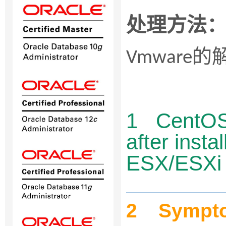
处理方法
的
Vmware
1
CentOS 
after inst
ESX/ESXi 
2
Sympt