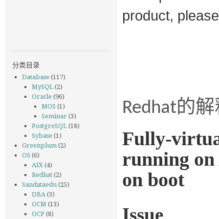
product, please
分类目录
Database
(117)
MySQL
(2)
Oracle
(96)
的解
Redhat
MOS
(1)
Seminar
(3)
PostgreSQL
(18)
Fully-virtu
Sybase
(1)
Greenplum
(2)
running on
OS
(6)
AIX
(4)
on boot
Redhat
(2)
Sandataedu
(25)
DBA
(3)
OCM
(13)
Issue
OCP
(8)