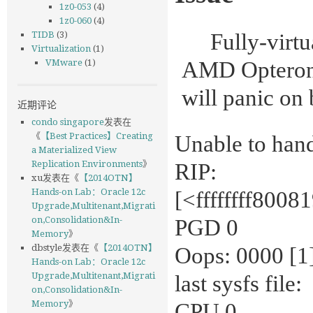
1z0-053
(4)
1z0-060
(4)
·
Fully-virt
TIDB
(3)
Virtualization
(1)
AMD Opteron 
VMware
(1)
will panic on 
近期评论
condo singapore
发表在
《
【Best Practices】Creating
Unable to han
a Materialized View
Replication Environments
》
RIP:
xu
发表在《
【2014OTN】
Hands-on Lab：Oracle 12c
[<ffffffff800
Upgrade,Multitenant,Migrati
on,Consolidation&In-
PGD 0
Memory
》
dbstyle
发表在《
【2014OTN】
Oops: 0000 [
Hands-on Lab：Oracle 12c
Upgrade,Multitenant,Migrati
last sysfs file:
on,Consolidation&In-
Memory
》
CPU 0