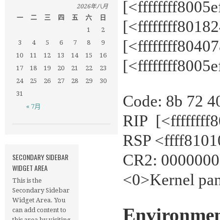
[<ffffffff8005
2026年八月
一
二
三
四
五
六
日
[<ffffffff801
1
2
[<ffffffff8040
3
4
5
6
7
8
9
10
11
12
13
14
15
16
[<ffffffff8005
17
18
19
20
21
22
23
24
25
26
27
28
29
30
31
Code: 8b 72 40
« 7月
RIP [<fffffff
RSP <ffff810
CR2: 000000
SECONDARY SIDEBAR
WIDGET AREA
<0>Kernel pani
This is the
Secondary Sidebar
Widget Area. You
Environme
can add content to
this area by visiting