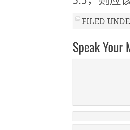
，则应
5.5
FILED UNDE
Speak Your 