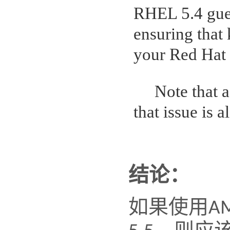
RHEL 5.4 gues
ensuring that 
your Red Hat S
·
Note that a
that issue is 
结论：
如果使用
AM