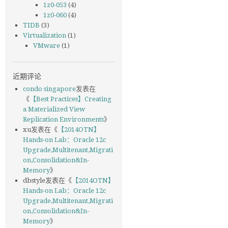
1z0-053
(4)
1z0-060
(4)
TIDB
(3)
Virtualization
(1)
VMware
(1)
近期评论
condo singapore
发表在
《
【Best Practices】Creating
a Materialized View
Replication Environments
》
xu
发表在《
【2014OTN】
Hands-on Lab：Oracle 12c
Upgrade,Multitenant,Migrati
on,Consolidation&In-
Memory
》
dbstyle
发表在《
【2014OTN】
Hands-on Lab：Oracle 12c
Upgrade,Multitenant,Migrati
on,Consolidation&In-
Memory
》