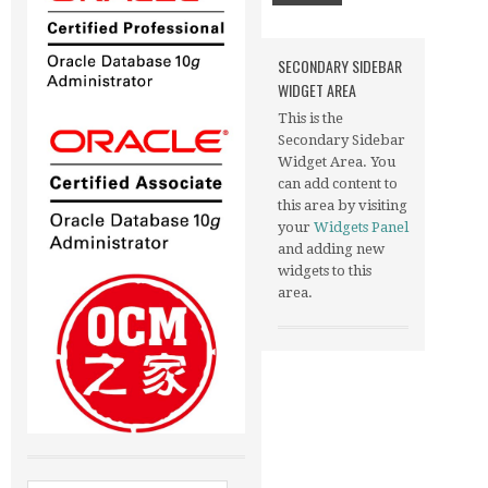
SECONDARY SIDEBAR
WIDGET AREA
This is the
Secondary Sidebar
Widget Area. You
can add content to
this area by visiting
your
Widgets Panel
and adding new
widgets to this
area.